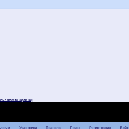
лама вместо картинки]
Форум
Участники
Правила
Поиск
Регистрация
Войт