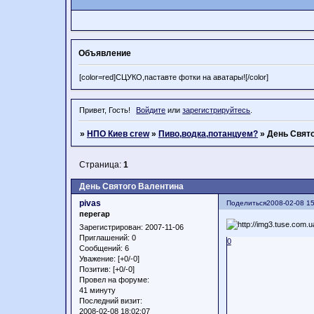
Объявление
[color=red]СЦУКО,паставте фотки на аватары![/color]
Привет, Гость!
Войдите
или
зарегистрируйтесь
.
»
НПО Киев crew
»
Пиво,водка,потанцуем?
»
День Свят
Страница:
1
День Святого Валентина
pivas
Поделиться
2008-02-08 15
перегар
Зарегистрирован
: 2007-11-06
Приглашений:
0
0
Сообщений:
6
Уважение:
[+0/-0]
Позитив:
[+0/-0]
Провел на форуме:
41 минуту
Последний визит:
2008-02-08 18:02:07